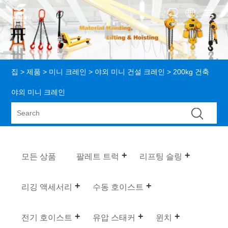
집
>
제품
>
미니 크레인
>
야외 미니 건설 크레인
> 200kg 건축
야외 미니 크레인
모든 상품
팔레트 트럭
리프팅 슬링
리깅 액세서리
수동 호이스트
전기 호이스트
유압 스태커
윈치