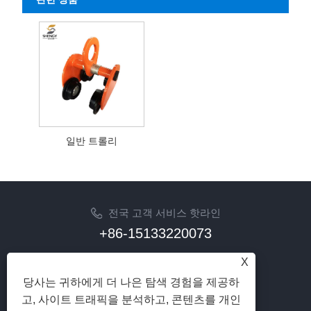
일반 트롤리
전국 고객 서비스 핫라인
+86-15133220073
이메일
X
sherry@syhoist.com
당사는 귀하에게 더 나은 탐색 경험을 제공하
고, 사이트 트래픽을 분석하고, 콘텐츠를 개인
팔로우