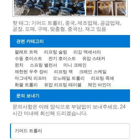
핫 태그: 기어드 트롤리, 중국, 제조업체, 공급업체,
공장, 도매, 구매, 맞춤형, 중국산, 재고 있음
관련 카테고리
팔레트 트럭
리프팅 슬링
리깅 액세서리
수동 호이스트
전기 호이스트
유압 스태커
윈치
스프링 밸런서
미니 크레인
제한된 우주 장비
리프팅 잭
크레인 스케일
마그네틱 리프터
모노레일 트롤리
리프팅 족쇄
화물 트롤리
유압 리프팅 테이블
체인 바인더
문의 보내기
문의사항은 아래 양식으로 부담없이 보내주세요. 24
시간 이내에 회신해 드리겠습니다.