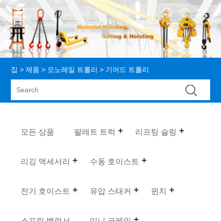
집
>
제품
>
모노레일 트롤리
> 기어드 트롤리
모든 상품
팔레트 트럭
리프팅 슬링
리깅 액세서리
수동 호이스트
전기 호이스트
유압 스태커
윈치
스프링 밸런서
미니 크레인