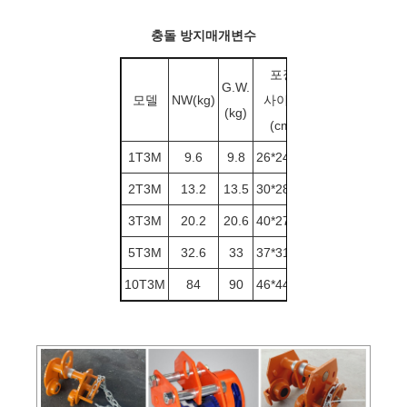
충돌 방지
매개변수
포장
G.W.
모델
NW(kg)
사이즈
CBM
(kg)
(cm)
1T3M
9.6
9.8
26*24*16
0.01
2T3M
13.2
13.5
30*28*20
0.017
3T3M
20.2
20.6
40*27*26
0.0
281
5T3M
32.6
33
37*31*28
0.032
10T3M
84
90
46*44*40
0.063