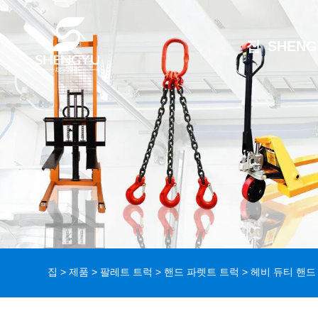
집
SHEN
집
>
제품
>
팔레트 트럭
>
핸드 파렛트 트럭
> 헤비 듀티 핸드