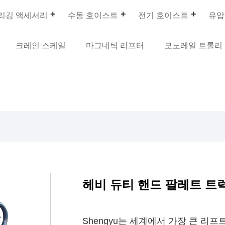
리깅 액세서리
수동 호이스트
전기 호이스트
유압
크레인 스케일
마그네틱 리프터
모노레일 트롤리
헤비 듀티 핸드 팔레트 트
Shengyu는 세계에서 가장 큰 리