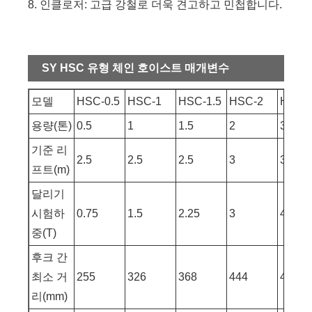
8. 인클로저: 고급 강철로 더욱 견고하고 민첩합니다.
SY HSC 유형 체인 호이스트 매개변수
모델
HSC-0.5
HSC-1
HSC-1.5
HSC-2
HSC-
용량(톤)
0.5
1
1.5
2
3
기준 리
2.5
2.5
2.5
3
3
프트(m)
달리기
시험하
0.75
1.5
2.25
3
4.5
중(T)
후크 간
최소 거
255
326
368
444
486
리(mm)