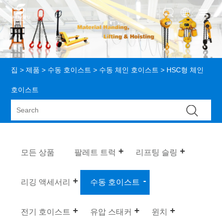
집
>
제품
>
수동 호이스트
>
수동 체인 호이스트
> HSC형 체인
호이스트
모든 상품
팔레트 트럭
리프팅 슬링
리깅 액세서리
수동 호이스트
전기 호이스트
유압 스태커
윈치