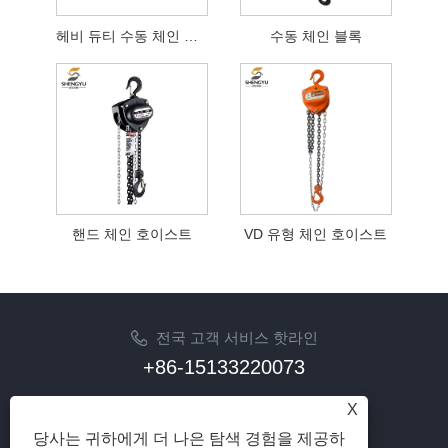
헤비 듀티 수동 체인 블록
수동 체인 블록
핸드 체인 호이스트
VD 유형 체인 호이스트
전국 고객 서비스 핫라인
+86-15133220073
이메일
X
sherry@syhoist.com
당사는 귀하에게 더 나은 탐색 경험을 제공하