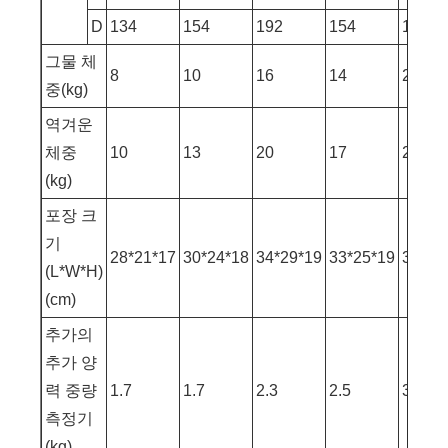
D
134
154
192
154
192
그물 체
8
10
16
14
24
중(kg)
역겨운
체중
10
13
20
17
28
(kg)
포장 크
기
28*21*17
30*24*18
34*29*19
33*25*19
38*30
(L*W*H)
(cm)
추가의
추가 양
력 중량
1.7
1.7
2.3
2.5
3.7
측정기
(kg)