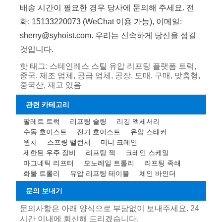
배송 시간이 필요한 경우 당사에 문의해 주세요. 전
화: 15133220073 (WeChat 이용 가능), 이메일:
sherry@syhoist.com. 우리는 신속하게 당신을 섬길
것입니다.
핫 태그: 스테인레스 스틸 유압 리프팅 플랫폼 트럭,
중국, 제조 업체, 공급 업체, 공장, 도매, 구매, 맞춤형,
중국산, 재고 있음
관련 카테고리
팔레트 트럭
리프팅 슬링
리깅 액세서리
수동 호이스트
전기 호이스트
유압 스태커
윈치
스프링 밸런서
미니 크레인
제한된 우주 장비
리프팅 잭
크레인 스케일
마그네틱 리프터
모노레일 트롤리
리프팅 족쇄
화물 트롤리
유압 리프팅 테이블
체인 바인더
문의 보내기
문의사항은 아래 양식으로 부담없이 보내주세요. 24
시간 이내에 회신해 드리겠습니다.