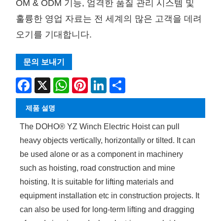
OM & ODM 기능, 엄격한 품질 관리 시스템 및
훌륭한 영업 자료는 전 세계의 많은 고객을 데려
오기를 기대합니다.
문의 보내기
Facebook
X
WhatsApp
Pinterest
LinkedIn
Share
제품 설명
The DOHO® YZ Winch Electric Hoist can pull
heavy objects vertically, horizontally or tilted. It can
be used alone or as a component in machinery
such as hoisting, road construction and mine
hoisting. It is suitable for lifting materials and
equipment installation etc in construction projects. It
can also be used for long-term lifting and dragging