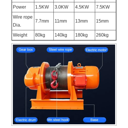
Power
1.5KW
3.0KW
4.5KW
7.5KW
Wire rope
7.7mm
11mm
13mm
15mm
Dia.
Weight
80kg
140kg
180kg
260kg