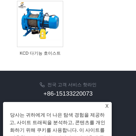
KCD 다기능 호이스트
전국 고객 서비스 핫라인
+86-15133220073
이메일
X
sherry@syhoist.com
당사는 귀하에게 더 나은 탐색 경험을 제공하
고, 사이트 트래픽을 분석하고, 콘텐츠를 개인
팔로우
화하기 위해 쿠키를 사용합니다. 이 사이트를