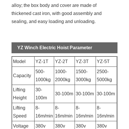
alloy; the box body and cover are made of
thickened cast iron, with good assembly and
sealing, and easy loading and unloading.
YZ Winch Electric Hoist Parameter
Model
YZ-1T
YZ-2T
YZ-3T
YZ-5T
500-
1000-
1500-
2500-
Capacity
1000kg
2000kg
3000kg
5000kg
Lifting
30-
30-100m
30-100m
30-100m
Height
100m
Lifting
8-
8-
8-
8-
Speed
16m/min
16m/min
16m/min
16m/min
Voltage
380v
380v
380v
380v