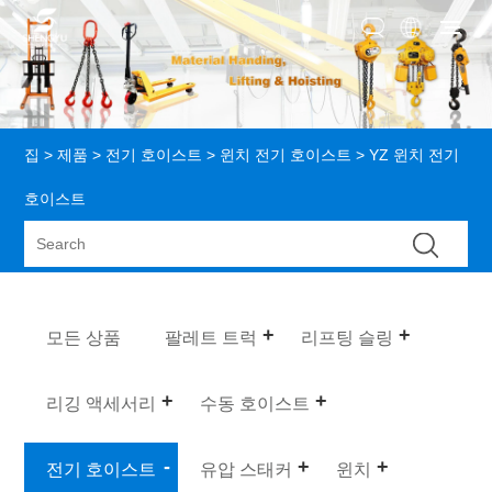
집
>
제품
>
전기 호이스트
>
윈치 전기 호이스트
> YZ 윈치 전기
호이스트
모든 상품
팔레트 트럭
리프팅 슬링
리깅 액세서리
수동 호이스트
전기 호이스트
유압 스태커
윈치